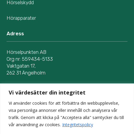
Hörselskydd
Hörapparater
Adress
Hörselpunkten AB
Org nr: 559434-5133
Vaktgatan 17,
262 31 Ängelholm
Kontakta oss
Vi värdesätter din integritet
Vi använder cookies för att förbättra din webbupplevelse,
0431 181 91
visa personliga annonser eller innehåll och analysera vår
trafik. Genom att klicka på "Acceptera alla" samtycker du till
info@horselpunkten.se
vår användning av cookies.
Integritetspolicy